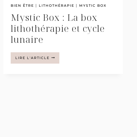
|
|
BIEN ÊTRE
LITHOTHÉRAPIE
MYSTIC BOX
Mystic Box : La box
lithothérapie et cycle
lunaire
MYSTIC
LIRE L'ARTICLE
BOX
:
LA
BOX
LITHOTHÉRAPIE
ET
CYCLE
LUNAIRE