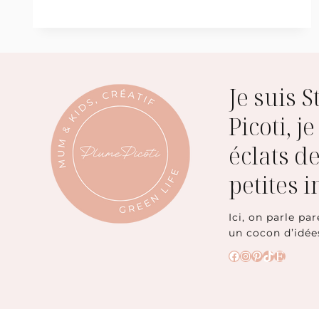
DE
JARDINAGE
BIO
Je suis 
Picoti, j
éclats de
petites 
Ici, on parle par
un cocon d’idée
Facebook
Instagram
Pinterest
TikTok
Etsy