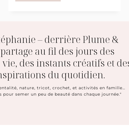
TAMBOUR
À
BRODER
FLEURI
AVEC
PAUSE
MODERNE
Stéphanie – derrière Plume &
e partage au fil des jours des
 vie, des instants créatifs et de
inspirations du quotidien.
entalité, nature, tricot, crochet, et activités en famille…
s pour semer un peu de beauté dans chaque journée."