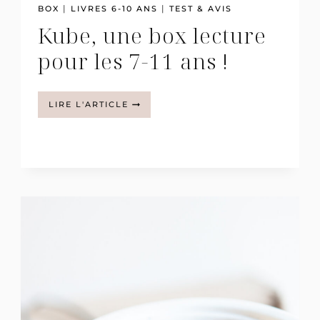
|
|
BOX
LIVRES 6-10 ANS
TEST & AVIS
Kube, une box lecture
pour les 7-11 ans !
KUBE,
LIRE L'ARTICLE
UNE
BOX
LECTURE
POUR
LES
7-
11
ANS
!