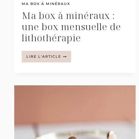
MA BOX À MINÉRAUX
Ma box à minéraux :
une box mensuelle de
lithothérapie
MA
LIRE L'ARTICLE
BOX
À
MINÉRAUX
:
UNE
BOX
MENSUELLE
DE
LITHOTHÉRAPIE