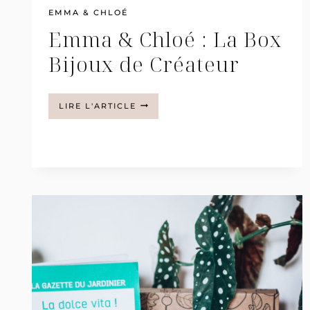
EMMA & CHLOÉ
Emma & Chloé : La Box
Bijoux de Créateur
EMMA
LIRE L'ARTICLE
&
CHLOÉ
:
LA
BOX
BIJOUX
DE
CRÉATEUR