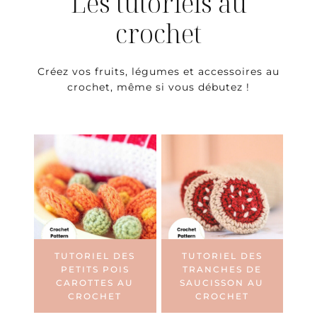
Les tutoriels au
crochet
Créez vos fruits, légumes et accessoires au
crochet, même si vous débutez !
TUTORIEL DES
TUTORIEL DES
PETITS POIS
TRANCHES DE
CAROTTES AU
SAUCISSON AU
CROCHET
CROCHET