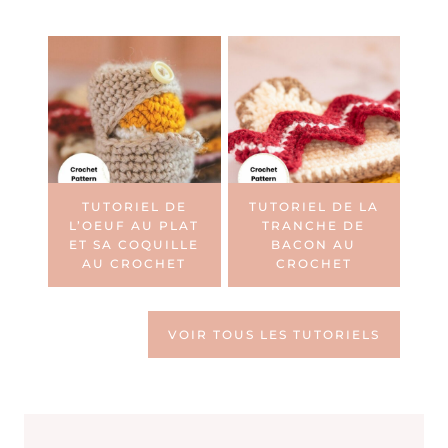
TUTORIEL DE
TUTORIEL DE LA
L’OEUF AU PLAT
TRANCHE DE
ET SA COQUILLE
BACON AU
AU CROCHET
CROCHET
VOIR TOUS LES TUTORIELS