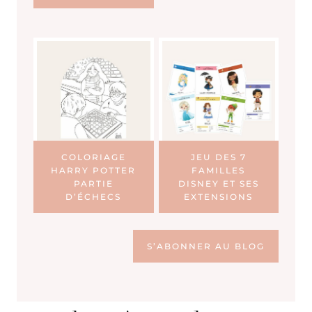
COLORIAGE
JEU DES 7
HARRY POTTER
FAMILLES
PARTIE
DISNEY ET SES
D’ÉCHECS
EXTENSIONS
S’ABONNER AU BLOG