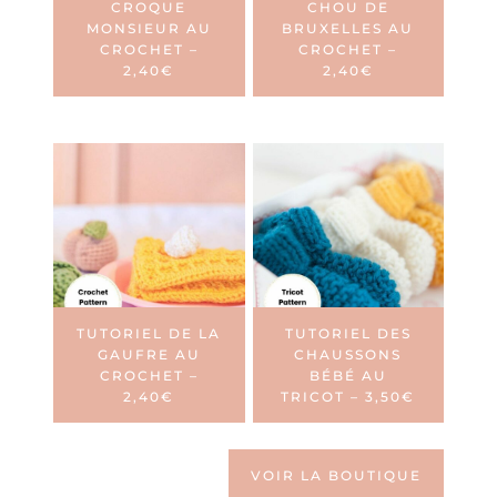
CROQUE
CHOU DE
MONSIEUR AU
BRUXELLES AU
CROCHET –
CROCHET –
2,40€
2,40€
TUTORIEL DE LA
TUTORIEL DES
GAUFRE AU
CHAUSSONS
CROCHET –
BÉBÉ AU
2,40€
TRICOT – 3,50€
VOIR LA BOUTIQUE