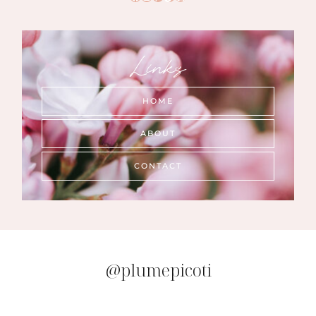
Links
HOME
ABOUT
CONTACT
@plumepicoti