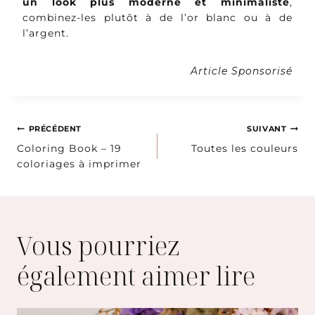
un look plus moderne et minimaliste
,
combinez-les plutôt à de l’or blanc ou à de
l’argent.
Article Sponsorisé
Navigation
PRÉCÉDENT
SUIVANT
Coloring Book – 19
Toutes les couleurs
de
coloriages à imprimer
l’article
Vous pourriez
également aimer lire