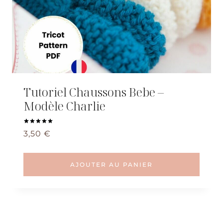
Tutoriel Chaussons Bebe –
Modèle Charlie
Note
3,50
€
5.00
sur 5
AJOUTER AU PANIER