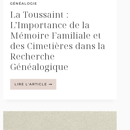
GÉNÉALOGIE
La Toussaint :
L’Importance de la
Mémoire Familiale et
des Cimetières dans la
Recherche
Généalogique
LA
LIRE L'ARTICLE
TOUSSAINT
:
L’IMPORTANCE
DE
LA
MÉMOIRE
FAMILIALE
ET
DES