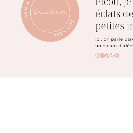
Picoti, j
éclats de
petites 
Ici, on parle par
un cocon d’idée
Facebook
Instagram
Pinterest
TikTok
Etsy