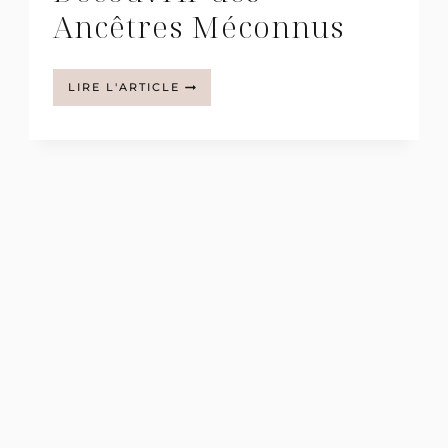
Ancêtres Méconnus
HISTOIRES
LIRE L'ARTICLE
CACHÉES
:
DÉCOUVRIR
DES
ANCÊTRES
MÉCONNUS