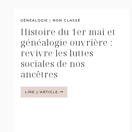
|
GÉNÉALOGIE
NON CLASSÉ
Histoire du 1er mai et
généalogie ouvrière :
revivre les luttes
sociales de nos
ancêtres
HISTOIRE
LIRE L'ARTICLE
DU
1ER
MAI
ET
GÉNÉALOGIE
OUVRIÈRE
:
REVIVRE