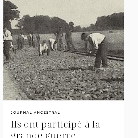
CIMETIÈRES
DANS
LA
RECHERCHE
GÉNÉALOGIQUE
JOURNAL ANCESTRAL
Ils ont participé à la
grande guerre