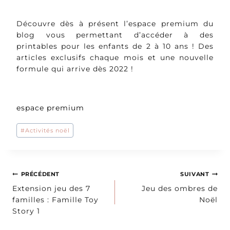
Découvre dès à présent l’espace premium du
blog vous permettant d’accéder à des
printables pour les enfants de 2 à 10 ans ! Des
articles exclusifs chaque mois et une nouvelle
formule qui arrive dès 2022 !
espace premium
Étiquettes
#
Activités noël
de
la
publication :
Navigation
PRÉCÉDENT
SUIVANT
Extension jeu des 7
Jeu des ombres de
de
familles : Famille Toy
Noël
Story 1
l’article