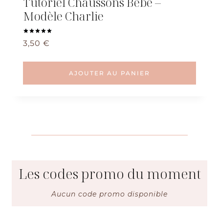
Tutoriel Chaussons Bebe –
Modèle Charlie
Note
3,50
€
5.00
sur 5
AJOUTER AU PANIER
Les codes promo du moment
Aucun code promo disponible