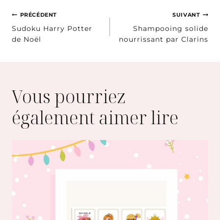
publication :
Navigation
PRÉCÉDENT
SUIVANT
Sudoku Harry Potter
Shampooing solide
de
de Noël
nourrissant par Clarins
l’article
Vous pourriez
également aimer lire