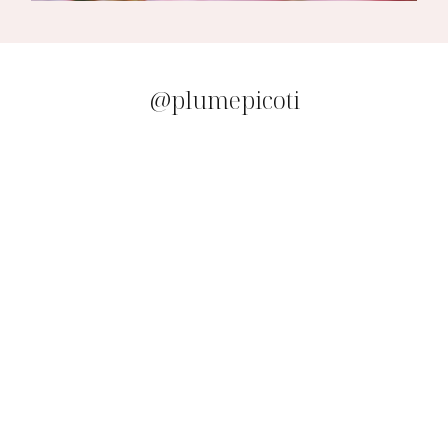
@plumepicoti