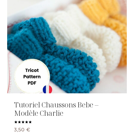
Tutoriel Chaussons Bebe –
Modèle Charlie
Note
3,50
€
5.00
sur 5