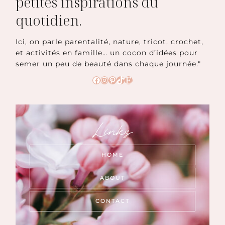
petites inspirations du
quotidien.
Ici, on parle parentalité, nature, tricot, crochet,
et activités en famille… un cocon d’idées pour
semer un peu de beauté dans chaque journée."
Facebook
Instagram
Pinterest
TikTok
Etsy
Links
HOME
ABOUT
CONTACT