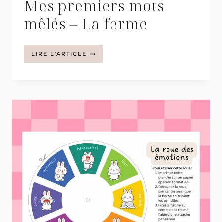
Mes premiers mots
mêlés – La ferme
MES
LIRE L'ARTICLE
PREMIERS
MOTS
MÊLÉS
–
LA
FERME