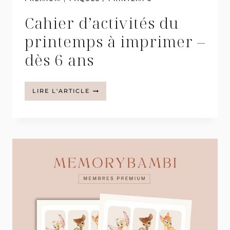
Cahier d’activités du
printemps à imprimer –
dès 6 ans
CAHIER
LIRE L'ARTICLE
D’ACTIVITÉS
DU
PRINTEMPS
À
IMPRIMER
–
DÈS
6
ANS