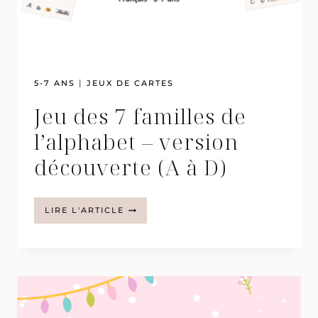
|
5-7 ANS
JEUX DE CARTES
Jeu des 7 familles de
l’alphabet – version
découverte (A à D)
JEU
LIRE L'ARTICLE
DES
7
FAMILLES
DE
L’ALPHABET
–
VERSION
DÉCOUVERTE