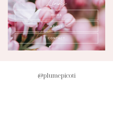
Links
HOME
ABOUT
CONTACT
@plumepicoti