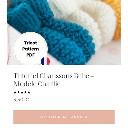
Tutoriel Chaussons Bebe –
Modèle Charlie
Note
3,50
€
5.00
sur 5
AJOUTER AU PANIER