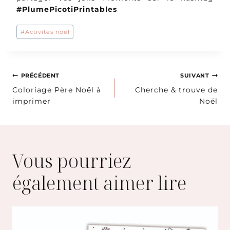
#PlumePicotiPrintables
Étiquettes
#
Activités noël
de
la
publication :
Navigation
PRÉCÉDENT
SUIVANT
Coloriage Père Noël à
Cherche & trouve de
de
imprimer
Noël
l’article
Vous pourriez
également aimer lire