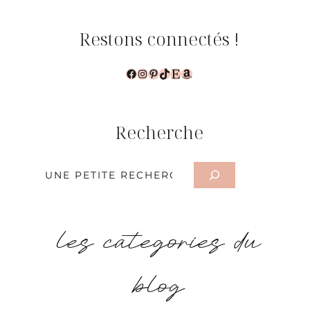
Restons connectés !
Facebook
Instagram
Pinterest
TikTok
Etsy
Amazon
Recherche
Rechercher
les categories du
blog