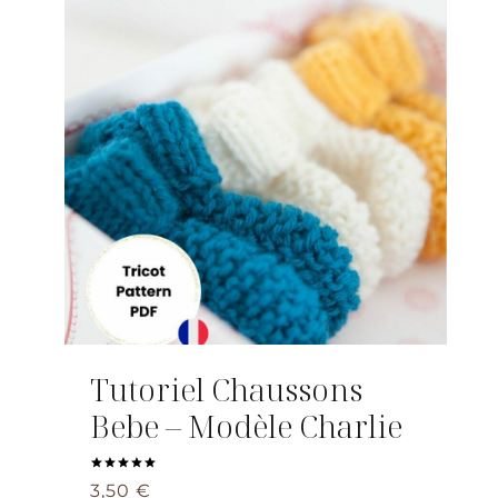
Tutoriel Chaussons
Bebe – Modèle Charlie
Note
3,50
€
5.00