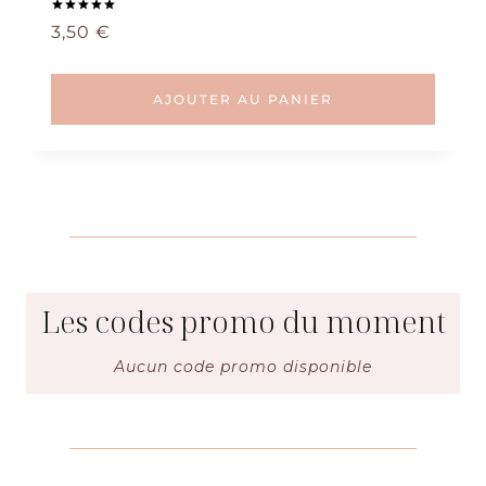
Note
3,50
€
5.00
sur 5
AJOUTER AU PANIER
Les codes promo du moment
Aucun code promo disponible