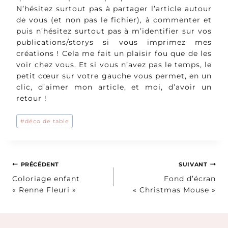
N’hésitez surtout pas à partager l’article autour
de vous (et non pas le fichier), à commenter et
puis n’hésitez surtout pas à m’identifier sur vos
publications/storys si vous imprimez mes
créations ! Cela me fait un plaisir fou que de les
voir chez vous. Et si vous n’avez pas le temps, le
petit cœur sur votre gauche vous permet, en un
clic, d’aimer mon article, et moi, d’avoir un
retour !
Étiquettes
#
déco de table
de
la
publication :
Navigation
PRÉCÉDENT
SUIVANT
Coloriage enfant
Fond d’écran
de
« Renne Fleuri »
« Christmas Mouse »
l’article