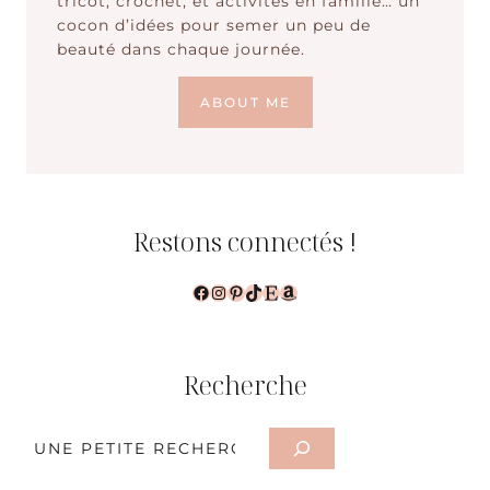
tricot, crochet, et activités en famille… un
cocon d’idées pour semer un peu de
beauté dans chaque journée.
ABOUT ME
Restons connectés !
Facebook
Instagram
Pinterest
TikTok
Etsy
Amazon
Recherche
Rechercher