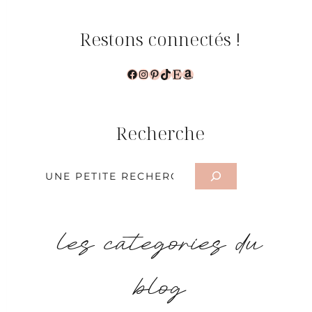
Restons connectés !
Facebook
Instagram
Pinterest
TikTok
Etsy
Amazon
Recherche
Rechercher
les categories du
blog