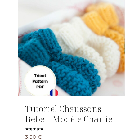
Tutoriel Chaussons
Bebe – Modèle Charlie
Note
3,50
€
5.00