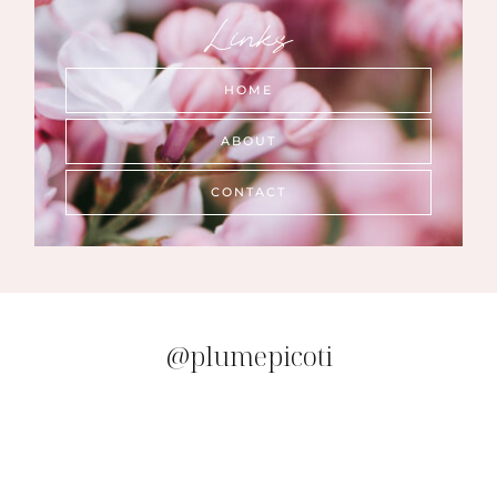
Links
HOME
ABOUT
CONTACT
@plumepicoti