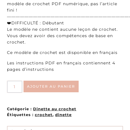
modèle de crochet PDF numérique, pas l’article
fini !
————————————————————————————
❤️DIFFICULTÉ : Débutant
Le modèle ne contient aucune leçon de crochet.
Vous devez avoir des compétences de base en
crochet.
Ce modèle de crochet est disponible en français
Les instructions PDF en français contiennent 4
pages d’instructions
quantité
AJOUTER AU PANIER
de
Camembert
au
crochet
Catégorie :
Dinette au crochet
Étiquettes :
crochet
,
dinette