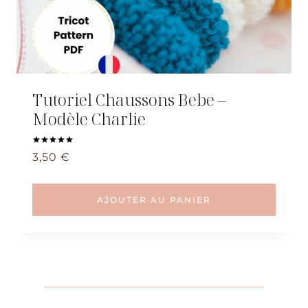
Tutoriel Chaussons Bebe –
Modèle Charlie
Note
3,50
€
5.00
sur 5
AJOUTER AU PANIER