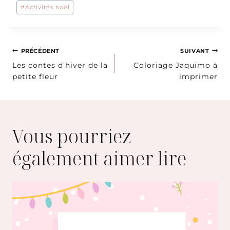
Étiquettes
#
Activités noël
de
la
publication :
Navigation
PRÉCÉDENT
SUIVANT
Les contes d’hiver de la
Coloriage Jaquimo à
de
petite fleur
imprimer
l’article
Vous pourriez
également aimer lire