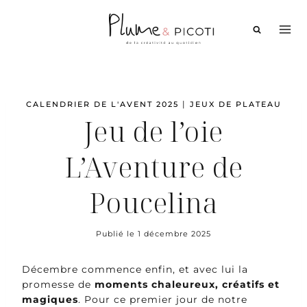
Aller
au
contenu
|
CALENDRIER DE L'AVENT 2025
JEUX DE PLATEAU
Jeu de l’oie
L’Aventure de
Poucelina
Publié le
1 décembre 2025
Décembre commence enfin, et avec lui la
promesse de
moments chaleureux, créatifs et
magiques
. Pour ce premier jour de notre