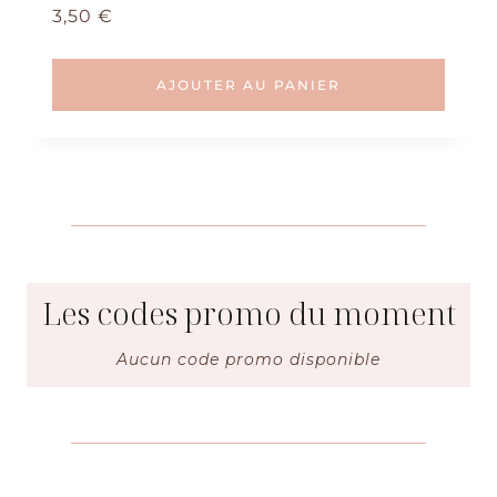
Note
3,50
€
5.00
sur 5
AJOUTER AU PANIER
Les codes promo du moment
Aucun code promo disponible