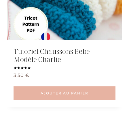
Tutoriel Chaussons Bebe –
Modèle Charlie
Note
3,50
€
5.00
sur 5
AJOUTER AU PANIER