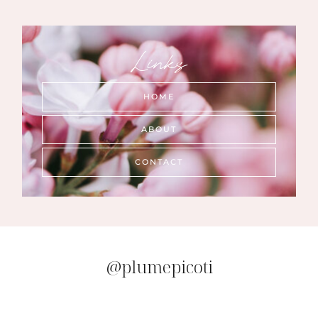
Links
HOME
ABOUT
CONTACT
@plumepicoti