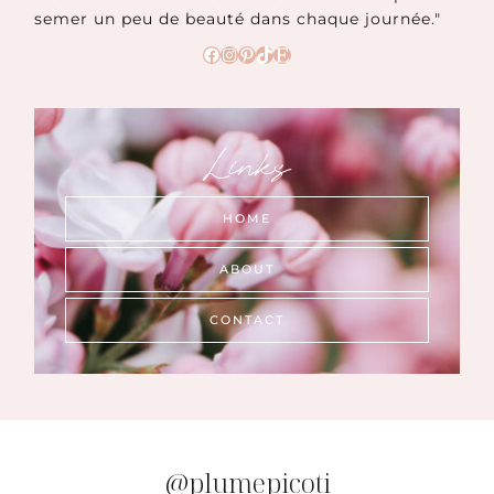
semer un peu de beauté dans chaque journée."
Facebook
Instagram
Pinterest
TikTok
Etsy
Links
HOME
ABOUT
CONTACT
@plumepicoti