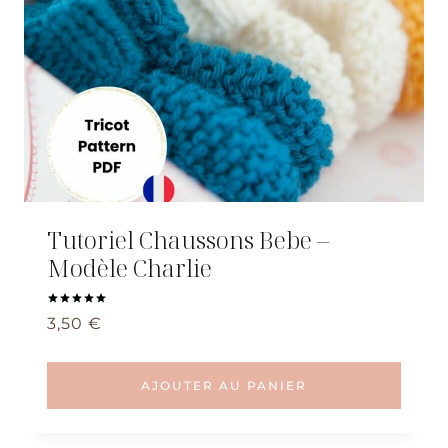
Tutoriel Chaussons Bebe –
Modèle Charlie
Note
3,50
€
5.00
sur 5
AJOUTER AU PANIER