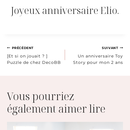
Joyeux anniversaire Elio.
Navigation
PRÉCÉDENT
SUIVANT
[Et si on jouait ? ]
Un anniversaire Toy
de
Puzzle de chez DecoBB
Story pour mon 2 ans
l’article
Vous pourriez
également aimer lire