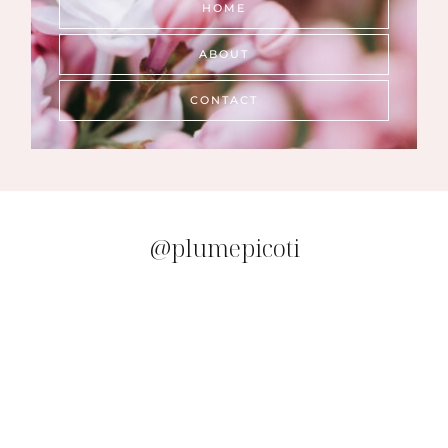
HOME
ABOUT
CONTACT
@plumepicoti