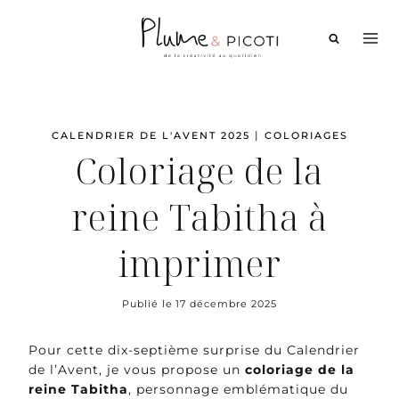
Aller
au
contenu
|
CALENDRIER DE L'AVENT 2025
COLORIAGES
Coloriage de la
reine Tabitha à
imprimer
Publié le
17 décembre 2025
Pour cette dix-septième surprise du Calendrier
de l’Avent, je vous propose un
coloriage de la
reine Tabitha
, personnage emblématique du