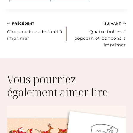
de
la
publication :
Navigation
PRÉCÉDENT
SUIVANT
Cinq crackers de Noël à
Quatre boîtes à
de
imprimer
popcorn et bonbons à
imprimer
l’article
Vous pourriez
également aimer lire