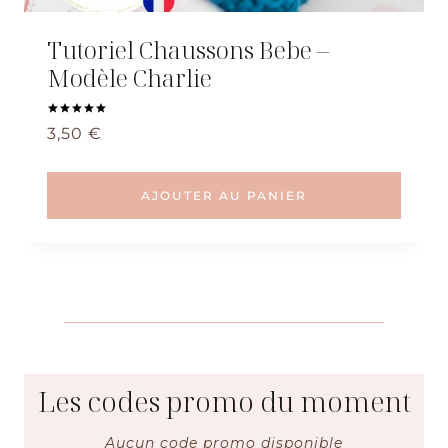
Tutoriel Chaussons Bebe –
Modèle Charlie
Note
3,50
€
5.00
sur 5
AJOUTER AU PANIER
Les codes promo du moment
Aucun code promo disponible