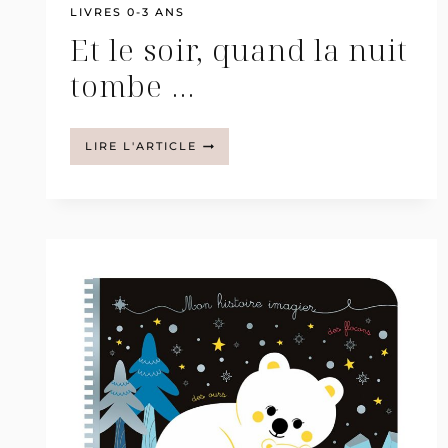
LIVRES 0-3 ANS
Et le soir, quand la nuit
tombe …
ET
LIRE L'ARTICLE
LE
SOIR,
QUAND
LA
NUIT
TOMBE
…