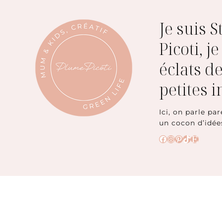
Je suis 
Picoti, j
éclats de
petites 
Ici, on parle par
un cocon d’idée
Facebook
Instagram
Pinterest
TikTok
Etsy