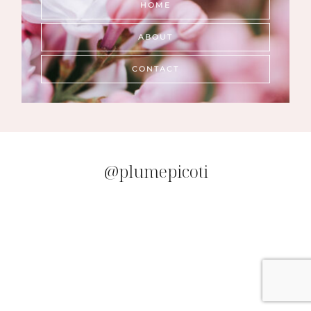
HOME
ABOUT
CONTACT
@plumepicoti