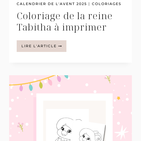
|
CALENDRIER DE L'AVENT 2025
COLORIAGES
Coloriage de la reine
Tabitha à imprimer
COLORIAGE
LIRE L'ARTICLE
DE
LA
REINE
TABITHA
À
IMPRIMER