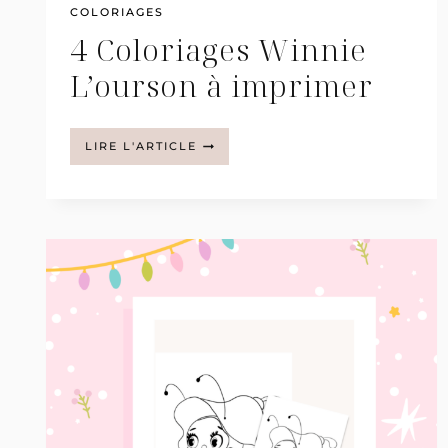
COLORIAGES
4 Coloriages Winnie
L’ourson à imprimer
4
LIRE L'ARTICLE
COLORIAGES
WINNIE
L’OURSON
À
IMPRIMER