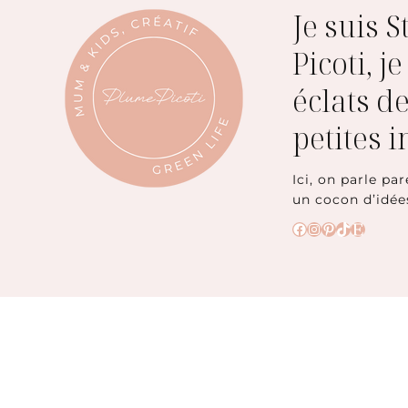
Je suis 
Picoti, j
éclats de
petites 
Ici, on parle par
un cocon d’idée
Facebook
Instagram
Pinterest
TikTok
Etsy