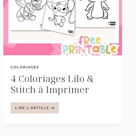
COLORIAGES
4 Coloriages Lilo &
Stitch à Imprimer
4
LIRE L'ARTICLE
COLORIAGES
LILO
&
STITCH
À