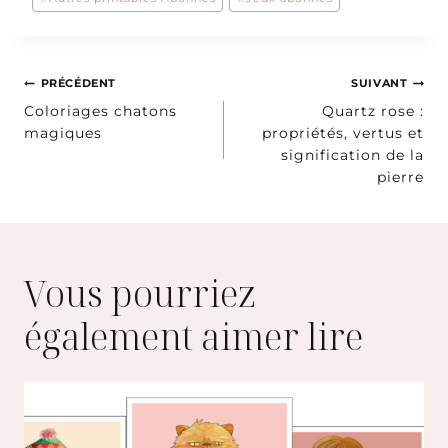
publication :
Navigation
PRÉCÉDENT
SUIVANT
Coloriages chatons
Quartz rose :
de
magiques
propriétés, vertus et
signification de la
l’article
pierre
Vous pourriez
également aimer lire