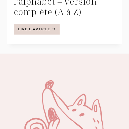
l’alphabet – version
complète (A à Z)
JEU
LIRE L'ARTICLE
DES
7
FAMILLES
DE
L’ALPHABET
–
VERSION
COMPLÈTE
(A
À
Z)